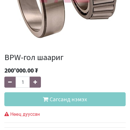
BPW-гол шаариг
200'000.00
₮
Сагсанд нэмэх
Нөөц дууссан