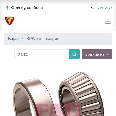
Фейсбүүк холбоос
77332277
Бараа
BPW-гол шаариг
Ердийн үнэ