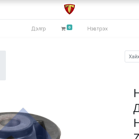
0
Дэлгүүр
Нэвтрэх
Z