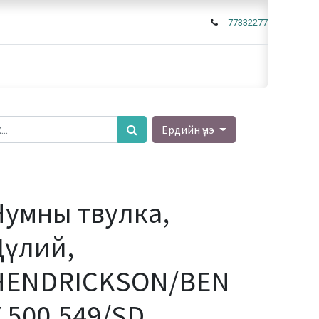
77332277
Ердийн үнэ
Нумны твулка,
Дүлий,
HENDRICKSON/BEN
 500.549/SD