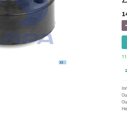
1
11
In
Ou
Ou
He