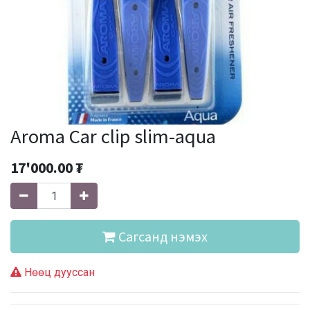
Aroma Car clip slim-aqua
17'000.00
₮
Сагсанд нэмэх
Нөөц дууссан