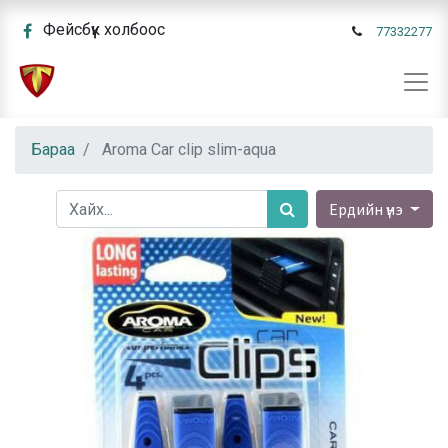
Фейсбүүк холбоос
77332277
Бараа
Aroma Car clip slim-aqua
Ердийн үнэ