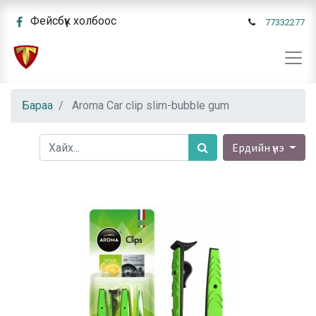
Фейсбүүк холбоос
77332277
Бараа
Aroma Car clip slim-bubble gum
Ердийн үнэ