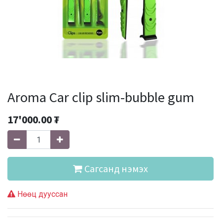
Aroma Car clip slim-bubble gum
17'000.00
₮
Сагсанд нэмэх
Нөөц дууссан