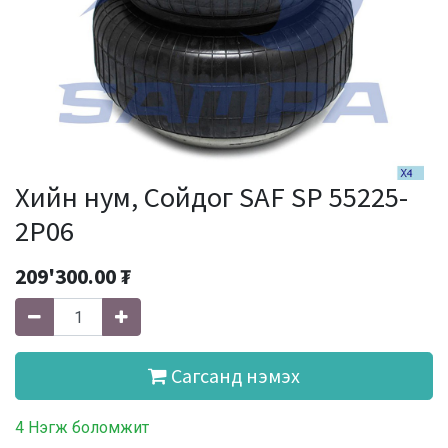
Хийн нум, Сойдог SAF SP 55225-
2P06
209'300.00
₮
Сагсанд нэмэх
4 Нэгж боломжит