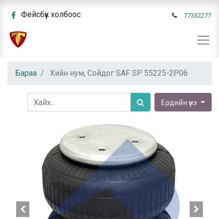
Фейсбүүк холбоос
77332277
Бараа
Хийн нум, Сойдог SAF SP 55225-2P06
Ердийн үнэ