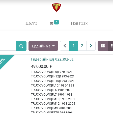
0
Дэлгүүр
Нэвтрэх
Ердийн үнэ
1
2
Гидерийн шүүр 022.392-01
30%
49'000.00
₮
TRUCK|VOLVO|FE6|1970-2021
TRUCK|VOLVO|FH12|1993-2021
TRUCK|VOLVO|FH16|1993-2021
TRUCK|VOLVO|FL10|1985-1998
TRUCK|VOLVO|FL6|1985-2000
TRUCK|VOLVO|FL7|1991-1998
TRUCK|VOLVO|FM10|1998-2001
TRUCK|VOLVO|FM12|1998-2005
TRUCK|VOLVO|FM9|2001-2005
TRUCK|VOLVO|FS7|1994-1996