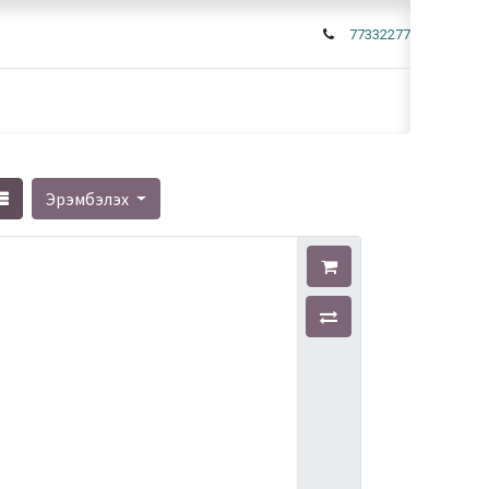
77332277
Эрэмбэлэх