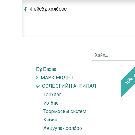
Фейсбүүк холбоос
Бүх Бараа
10%-
МАРК МОДЕЛ
СЭЛБЭГИЙН АНГИЛАЛ
Тэнхлэг
Их бие
Тоормосны систем
Кабин
Авцуулах холбоо