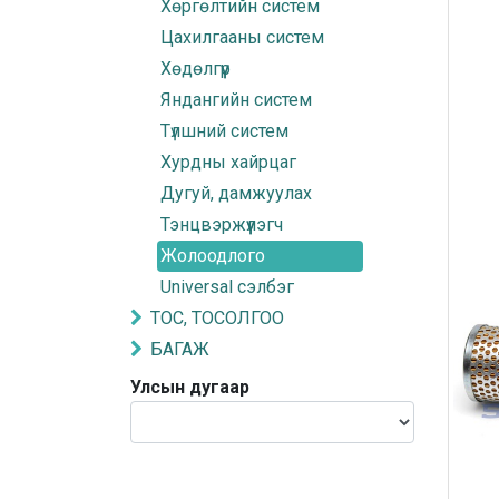
Хөргөлтийн систем
Цахилгааны систем
Хөдөлгүүр
Яндангийн систем
Түлшний систем
Хурдны хайрцаг
Дугуй, дамжуулах
Тэнцвэржүүлэгч
Жолоодлого
Universal сэлбэг
ТОС, ТОСОЛГОО
БАГАЖ
Улсын дугаар