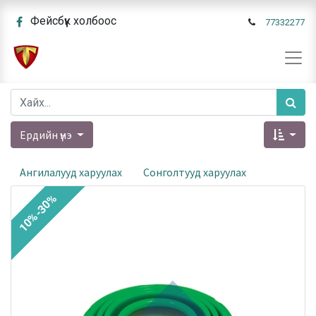
Фейсбүүк холбоос
77332277
Ердийн үнэ
Ангилалууд харуулах
Сонголтууд харуулах
10%-30%