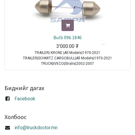
Bulb 096.1846
3'000.00
₮
TRAILER| KRONE |All Models|1970-2021
TRAILER|SCHMITZ CARGOBULL|All Models|1970-2021
TRUCK|IVECO|Stralis|2002-2007
TRUCK|IVECO|Stralis|2007-2013
TRUCK|IVECO|Stralis|2013-2016
TRUCK|IVECO|Stralis|2016-2021
Биднийг дагах
Sale
Facebook
Холбоос
info@truckdoctor.mn