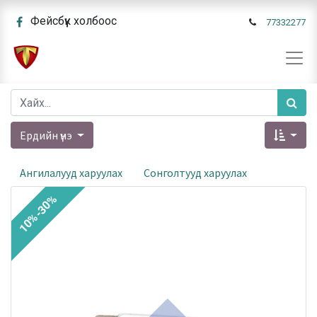
Фейсбүүк холбоос
77332277
Ердийн үнэ
Ангилалууд харуулах
Сонголтууд харуулах
10%-30%