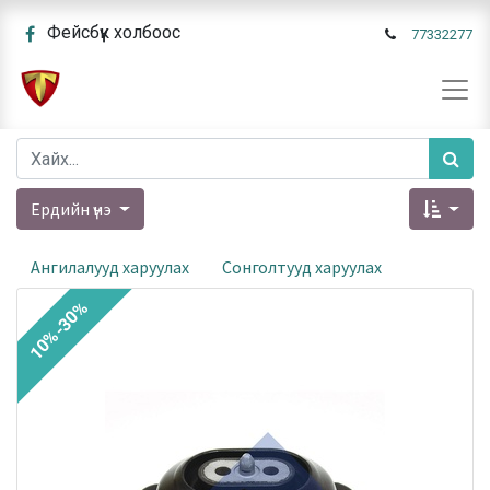
Фейсбүүк холбоос
77332277
Ердийн үнэ
Ангилалууд харуулах
Сонголтууд харуулах
10%-30%