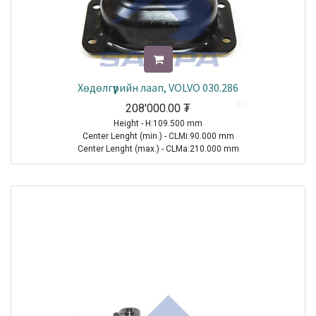
Хөдөлгүүрийн лаап, VOLVO 030.286
208'000.00
₮
Height - H:109.500 mm
Center Lenght (min.) - CLMi:90.000 mm
Center Lenght (max.) - CLMa:210.000 mm
Hole Diameter (min.) - HDMi:13.500 mm
TRUCK|VOLVO|FM12|1998-2005
TRUCK|VOLVO|FM9|2001-2005
TRUCK|VOLVO|FMX|2010-2021
Sale