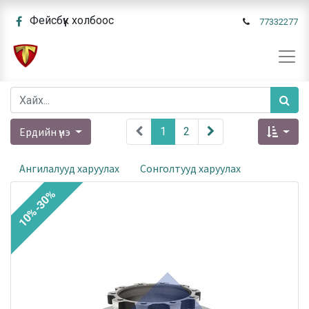
Фейсбүүк холбоос
77332277
Ердийн үнэ
1
2
Ангилалууд харуулах
Сонголтууд харуулах
10%-30%