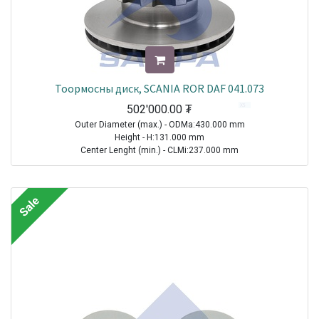
Тоормосны диск, SCANIA ROR DAF 041.073
502'000.00
₮
Outer Diameter (max.) - ODMa:430.000 mm
Height - H:131.000 mm
Center Lenght (min.) - CLMi:237.000 mm
Thread Size (Min.) - TSMi:M16X1.5
TRAILER|ROR-MERITOR|Other Axle Series|1970-2021
Sale
TRUCK|SCANIA|4 Series Truck|1994-2008
TRUCK|SCANIA|P-, G-, R-, T Series Truck|2003-2021
TRUCK|SCANIA|L-, P-, G-, R-, S Series Truck|2016-2021
Sale