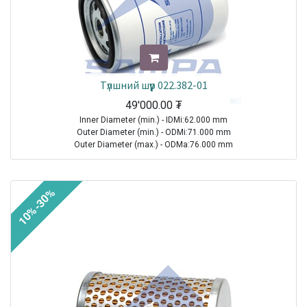
Түлшний шүүр 022.382-01
49'000.00
₮
Inner Diameter (min.) - IDMi:62.000 mm
Outer Diameter (min.) - ODMi:71.000 mm
Outer Diameter (max.) - ODMa:76.000 mm
Height - H:124.000 mm
Thread Size (Min.) - TSMi:M16X1.5
10%-30%
TRUCK|IVECO|Eurostar|1992-2002
TRUCK|IVECO|Eurotech|1992-2002
Sale