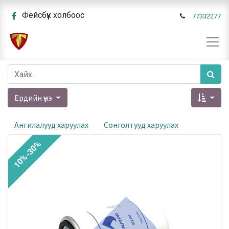
Фейсбүүк холбоос
77332277
Ердийн үнэ
Ангилалууд харуулах
Сонголтууд харуулах
10%-30%