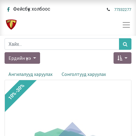
Фейсбүүк холбоос
77332277
Ердийн үнэ
Ангилалууд харуулах
Сонголтууд харуулах
10%-30%