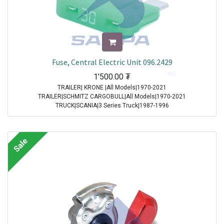
Fuse, Central Electric Unit 096.2429
1'500.00
₮
TRAILER| KRONE |All Models|1970-2021
TRAILER|SCHMITZ CARGOBULL|All Models|1970-2021
TRUCK|SCANIA|3 Series Truck|1987-1996
TRUCK|IVECO|Eurocargo I|1991-2003
TRUCK|IVECO|Eurostar|1992-2002
TRUCK|IVECO|Eurotech|1992-2002
Sale
TRUCK|SCANIA|4 Series Truck|1994-2008
TRUCK|DAF|95XF|1997-2002
TRUCK|DAF|75CF|1998-2000
TRUCK|DAF|85CF|1998-2000
TRUCK|IVECO|Powerstar|1999-2009
TRUCK|DAF|CF65|2001-2013
TRUCK|DAF|CF75|2001-2013
TRUCK|DAF|CF85|2001-2013
TRUCK|DAF|XF95|2002-2006
TRUCK|IVECO|Stralis|2002-2007