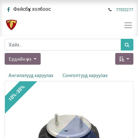
Фейсбүүк холбоос
77332277
Ердийн үнэ
Ангилалууд харуулах
Сонголтууд харуулах
10%-30%