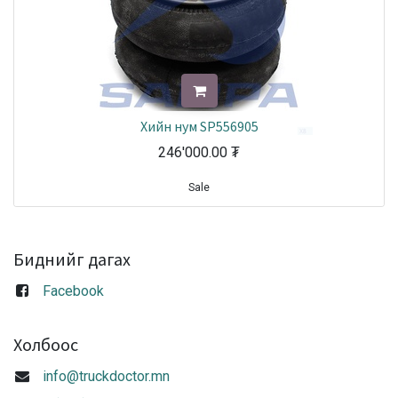
Хийн нум SP556905
246'000.00
₮
Sale
Биднийг дагах
Facebook
Холбоос
info@truckdoctor.mn