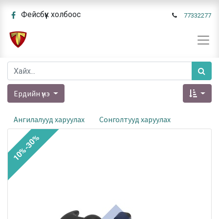
Фейсбүүк холбоос
77332277
Ердийн үнэ
Ангилалууд харуулах
Сонголтууд харуулах
10%-30%