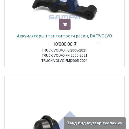
Аккумляторын таг тогтоогч резин, DAF/VOLVO
10'000.00
₮
TRUCK|VOLVO|FE|2006-2021
TRUCK|VOLVO|FH|2005-2021
TRUCK|VOLVO|FM|2005-2021
TRUCK|DAF|95XF|1997-2002
TRUCK|DAF|65CF|1998-2000
TRUCK|DAF|75CF|1998-2000
TRUCK|DAF|85CF|1998-2000
TRUCK|MERCEDES|Atego|1998-2004
TRUCK|MERCEDES|Axor|2001-2004
TRUCK|DAF|CF65|2001-2013
TRUCK|DAF|CF75|2001-2013
TRUCK|DAF|CF85|2001-2013
TRUCK|DAF|XF95|2002-2006
TRUCK|MERCEDES|Atego 2|2004-2021
Танд бид юугаар туслах уу
TRUCK|MERCEDES|Axor 2|2004-2021
TRUCK|DAF|XF105|2005-2021