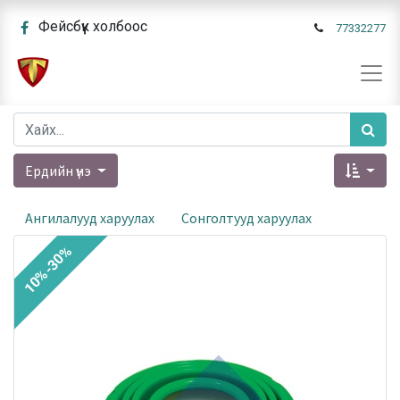
Фейсбүүк холбоос
77332277
Ердийн үнэ
Ангилалууд харуулах
Сонголтууд харуулах
10%-30%