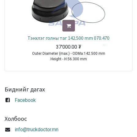
Тэнхлэг голны таг 142.500 mm 070.470
37'000.00
₮
Outer Diameter (max.) - ODMa:142.500 mm
Height - H:56.300 mm
TRAILER|BPW|Eco Plus 2 Hub System|1970-2021
TRAILER|BPW|SH Series( Disc Brakes SB 4345 )|1996-2010
TRAILER|BPW|S..LL Series ( Disc Brakes SB 3745)|1998-2010
TRAILER|BPW|SKH Series ( Disc Brakes 3745 )|1998-2010
Биднийг дагах
Sale
Facebook
Холбоос
info@truckdoctor.mn