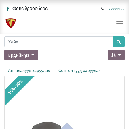
Фейсбүүк холбоос
77332277
Ердийн үнэ
Ангилалууд харуулах
Сонголтууд харуулах
10%-30%