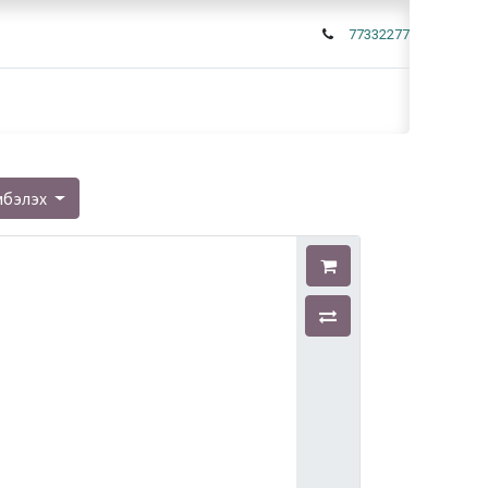
77332277
мбэлэх