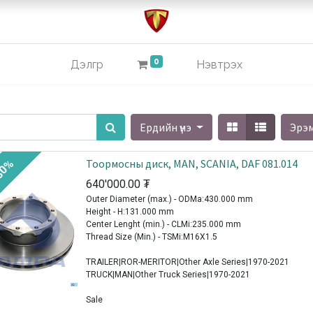
0
Дэлгүүр
Нэвтрэх
Ердийн үнэ
Эрэ
Тоормосны диск, MAN, SCANIA, DAF 081.014
30%
640'000.00
₮
Outer Diameter (max.) - ODMa:430.000 mm
Height - H:131.000 mm
Center Lenght (min.) - CLMi:235.000 mm
Thread Size (Min.) - TSMi:M16X1.5
TRAILER|ROR-MERITOR|Other Axle Series|1970-2021
TRUCK|MAN|Other Truck Series|1970-2021
Sale