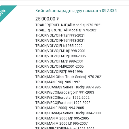
Хийний аппарадны дуу намсгагч 092.334
30%
25'000.00
₮
TRAILER|FRUEHAUF|All Models|1970-2021
TRAILER| KRONE |All Models|1970-2021
TRUCK|VOLVO|FH12|1993-2021
TRUCK|VOLVO|FH16|1993-2021
TRUCK|VOLVO|FL6|1985-2000
TRUCK|VOLVO|FM10|1998-2001
TRUCK|VOLVO|FM12|1998-2005
TRUCK|VOLVO|FM7|1998-2001
TRUCK|VOLVO|FM9|2001-2005
TRUCK|VOLVO|FS7|1994-1996
TRUCK|MAN|Other Truck Series|1970-2021
TRUCK|MAN|F 90|1985-1997
TRUCK|SCANIA|3 Series Truck|1987-1996
TRUCK|IVECO|Eurocargo I|1991-2003
TRUCK|IVECO|Eurostar|1992-2002
TRUCK|IVECO|Eurotech|1992-2002
TRUCK|MAN|F 2000|1994-2005
TRUCK|SCANIA|4 Series Truck|1994-2008
TRUCK|MAN|M 2000 M|1995-2005
TRUCK|MAN|M 2000 L|1995-2007
TRUCK|MERCEDES|Actros|1996-2002