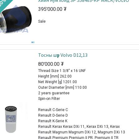
Хийн нум хойд SP 558463-KP MACK/VOLVO
30%
395'000.00
₮
Sale
Тосны шүүр Volvo D12,13
80'000.00
₮
Thread Size 1 3/8" x 16 UNF
Height [mm] 262.00
Net Weight [g] 1201.00
Outer Diameter [mm] 110.00
2 years guarantee
Spin-on Filter
Renault C-Serie C
Renault D-Serie D
Renault K-Serie K
Renault Kerax Kerax DXi 11, Kerax DXi 13, Kerax
Renault Magnum Magnum DXi 12, Magnum DXi 13
Renault Premium Premium II PR, Premium II TR