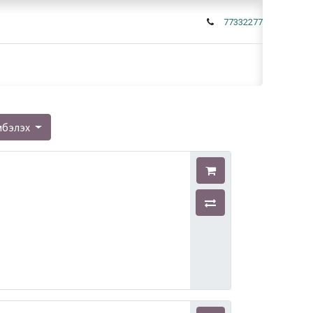
77332277
мбэлэх