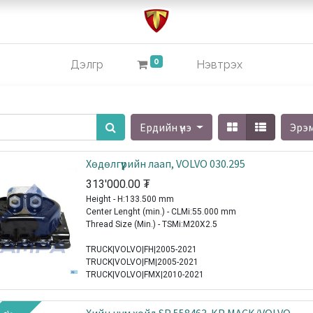
0
Дэлгүүр
Нэвтрэх
Ердийн үнэ
Эрэ
Хөдөлгүүрийн лаап, VOLVO 030.295
313'000.00
₮
Height - H:133.500 mm
Center Lenght (min.) - CLMi:55.000 mm
Thread Size (Min.) - TSMi:M20X2.5
TRUCK|VOLVO|FH|2005-2021
TRUCK|VOLVO|FM|2005-2021
TRUCK|VOLVO|FMX|2010-2021