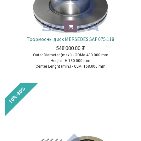
Тоормосны диск MERSEDES SAF 075.118
548'000.00
₮
Outer Diameter (max.) - ODMa:430.000 mm
Height - H:130.000 mm
Center Lenght (min.) - CLMi:168.000 mm
TRAILER|ROR-MERITOR|Other Axle Series|1970-2021
TRAILER|SAF|SKRB 9022|1970-2021
10%-30%