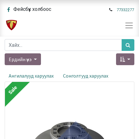
Фейсбүүк холбоос
77332277
Ердийн үнэ
Ангилалууд харуулах
Сонголтууд харуулах
Sale