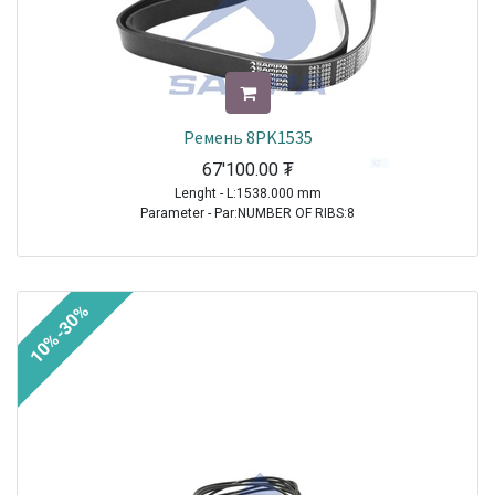
Ремень 8PK1535
67'100.00
₮
Lenght - L:1538.000 mm
Parameter - Par:NUMBER OF RIBS:8
TRUCK|VOLVO|FH12|1993-2021
TRUCK|VOLVO|FH16|1993-2021
TRUCK|VOLVO|FM9|2001-2005
10%-30%
TRUCK|VOLVO|FMX|2010-2021
TRUCK|SCANIA|4 Series Truck|1994-2008
TRUCK|MERCEDES|Actros|1996-2002
TRUCK|MERCEDES|Atego|1998-2004
TRUCK|MERCEDES|Axor|2001-2004
TRUCK|MERCEDES|Atego 2|2004-2021
TRUCK|MERCEDES|Axor 2|2004-2021