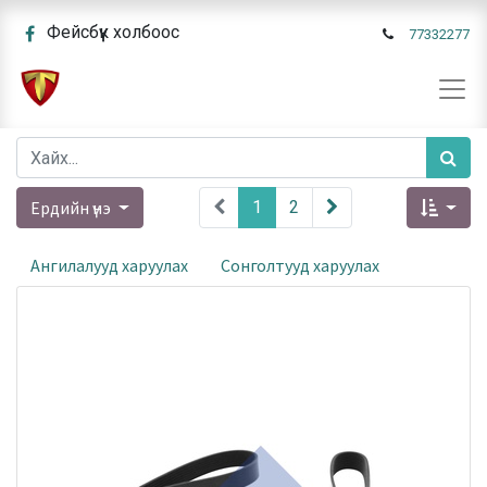
Фейсбүүк холбоос
77332277
Ердийн үнэ
1
2
Ангилалууд харуулах
Сонголтууд харуулах