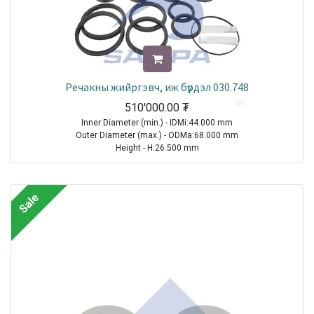
Речакны жийргэвч, иж бүрдэл 030.748
510'000.00
₮
Inner Diameter (min.) - IDMi:44.000 mm
Outer Diameter (max.) - ODMa:68.000 mm
Height - H:26.500 mm
TRUCK|VOLVO|FE6|1970-2021
TRUCK|VOLVO|FE7|1970-2021
Sale
TRUCK|VOLVO|FH12|1993-2021
TRUCK|VOLVO|FH16|1993-2021
TRUCK|VOLVO|FL10|1985-1998
TRUCK|VOLVO|FL12|1995-1998
TRUCK|VOLVO|FL6|1985-2000
TRUCK|VOLVO|FLC|1996-2000
TRUCK|VOLVO|FM10|1998-2001
TRUCK|VOLVO|FM12|1998-2005
TRUCK|VOLVO|FM7|1998-2001
TRUCK|VOLVO|FM9|2001-2005