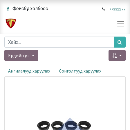
Фейсбүүк холбоос
77332277
Ердийн үнэ
Ангилалууд харуулах
Сонголтууд харуулах