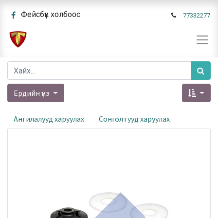
Фейсбүүк холбоос
77332277
Ердийн үнэ
Ангилалууд харуулах
Сонголтууд харуулах