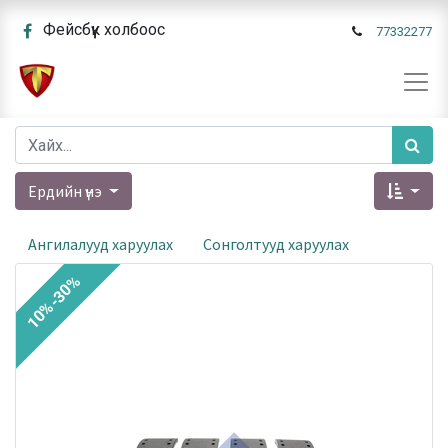
Фейсбүүк холбоос
77332277
Ердийн үнэ
Ангилалууд харуулах
Сонголтууд харуулах
10%-30%