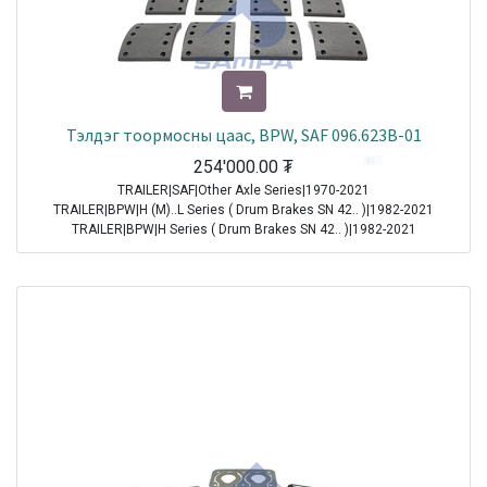
Тэлдэг тоормосны цаас, BPW, SAF 096.623B-01
254'000.00
₮
TRAILER|SAF|Other Axle Series|1970-2021
TRAILER|BPW|H (M)..L Series ( Drum Brakes SN 42.. )|1982-2021
TRAILER|BPW|H Series ( Drum Brakes SN 42.. )|1982-2021
TRAILER|BPW|H..LL Series ( Drum Brakes SN 42.. )|1982-2021
Sale