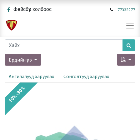
Фейсбүүк холбоос
77332277
Ердийн үнэ
Ангилалууд харуулах
Сонголтууд харуулах
10%-30%