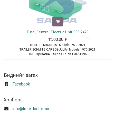
Fuse, Central Electric Unit 096.2429
1'500.00
₮
TRAILER| KRONE |All Models|1970-2021
TRAILER|SCHMITZ CARGOBULL|All Models|1970-2021
TRUCK|SCANIA|3 Series Truck|1987-1996
TRUCK|IVECO|Eurocargo I|1991-2003
TRUCK|IVECO|Eurostar|1992-2002
TRUCK|IVECO|Eurotech|1992-2002
TRUCK|SCANIA|4 Series Truck|1994-2008
Биднийг дагах
TRUCK|DAF|95XF|1997-2002
TRUCK|DAF|75CF|1998-2000
Facebook
TRUCK|DAF|85CF|1998-2000
TRUCK|IVECO|Powerstar|1999-2009
TRUCK|DAF|CF65|2001-2013
Холбоос
TRUCK|DAF|CF75|2001-2013
TRUCK|DAF|CF85|2001-2013
info@truckdoctor.mn
TRUCK|DAF|XF95|2002-2006
TRUCK|IVECO|Stralis|2002-2007