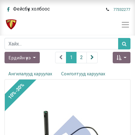
Фейсбүүк холбоос
77332277
Ердийн үнэ
1
2
Ангилалууд харуулах
Сонголтууд харуулах
10%-30%