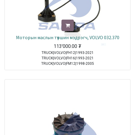
Моторын маслын түвшин мэдрэгч, VOLVO 032.370
113'000.00
₮
TRUCK|VOLVO|FH12|1993-2021
TRUCK|VOLVO|FH16|1993-2021
TRUCK|VOLVO|FM12|1998-2005
Sale