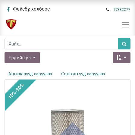
Фейсбүүк холбоос
77332277
Ердийн үнэ
Ангилалууд харуулах
Сонголтууд харуулах
10%-30%