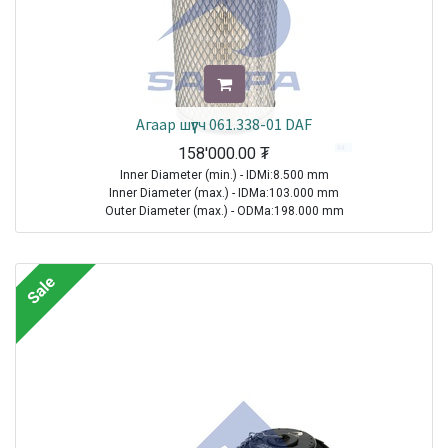
Агаар шүүгч 061.338-01 DAF
158'000.00
₮
Inner Diameter (min.) - IDMi:8.500 mm
Inner Diameter (max.) - IDMa:103.000 mm
Outer Diameter (max.) - ODMa:198.000 mm
Height - H:378.000 mm
TRUCK|VOLVO|FLC|1996-2000
Sale
TRUCK|MAN|Other Truck Series|1970-2021
TRUCK|IVECO|Eurocargo I|1991-2003
TRUCK|MAN|M 2000 L|1995-2007
Sale