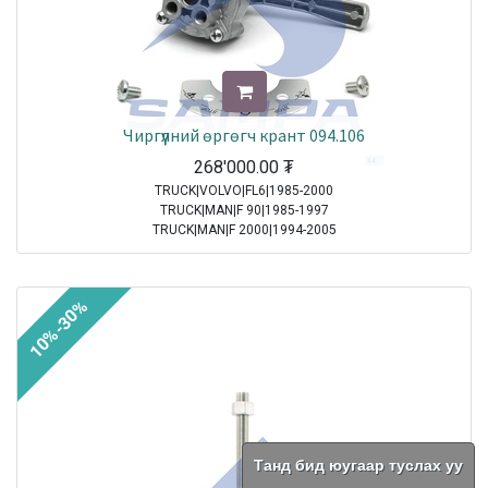
Чиргүүлний өргөгч крант 094.106
268'000.00
₮
TRUCK|VOLVO|FL6|1985-2000
TRUCK|MAN|F 90|1985-1997
TRUCK|MAN|F 2000|1994-2005
TRUCK|MAN|M 2000 M|1995-2005
TRUCK|MAN|M 2000 L|1995-2007
10%-30%
Sale
Танд бид юугаар туслах уу