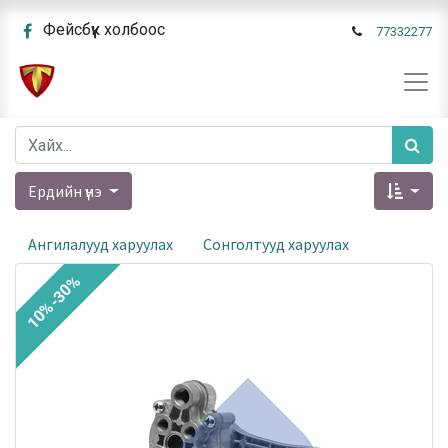
Фейсбүүк холбоос
77332277
Ердийн үнэ
Ангилалууд харуулах
Сонголтууд харуулах
10%-30%