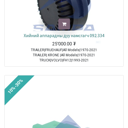
Хийний аппарадны дуу намсгагч 092.334
25'000.00
₮
TRAILER|FRUEHAUF|All Models|1970-2021
TRAILER| KRONE |All Models|1970-2021
TRUCK|VOLVO|FH12|1993-2021
TRUCK|VOLVO|FH16|1993-2021
TRUCK|VOLVO|FL6|1985-2000
TRUCK|VOLVO|FM10|1998-2001
10%-30%
TRUCK|VOLVO|FM12|1998-2005
TRUCK|VOLVO|FM7|1998-2001
TRUCK|VOLVO|FM9|2001-2005
TRUCK|VOLVO|FS7|1994-1996
TRUCK|MAN|Other Truck Series|1970-2021
TRUCK|MAN|F 90|1985-1997
TRUCK|SCANIA|3 Series Truck|1987-1996
TRUCK|IVECO|Eurocargo I|1991-2003
TRUCK|IVECO|Eurostar|1992-2002
TRUCK|IVECO|Eurotech|1992-2002