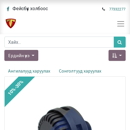
Фейсбүүк холбоос
77332277
Ердийн үнэ
Ангилалууд харуулах
Сонголтууд харуулах
10%-30%